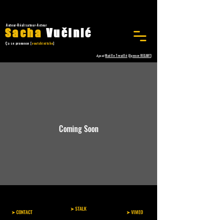
Auteur-Réalisateur-Acteur
Sacha
Vučinić
Ça se prononce [
voutchinitche
]
Agent
Maëlle Treuillé
(
Agence REGART
)
Coming Soon
➤ STALK
➤ CONTACT
➤ VIMEO